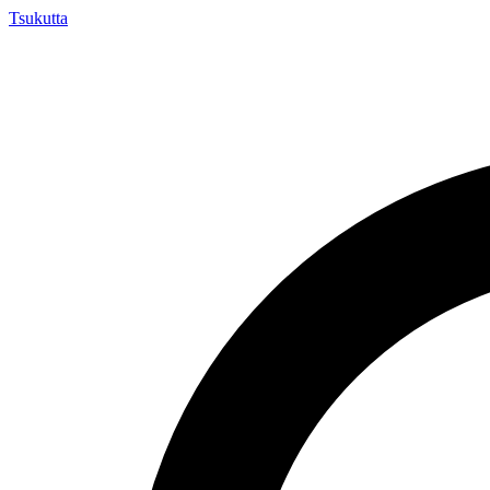
Tsuku
tta