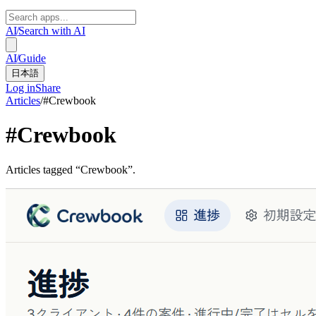
AI
/
Search with AI
AI
/
Guide
日本語
Log in
Share
Articles
/
#
Crewbook
#
Crewbook
Articles tagged “Crewbook”.