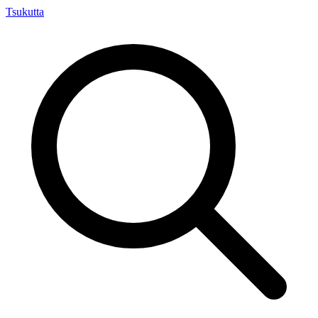
Tsuku
tta