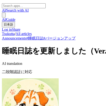
AI
/
Search with AI
AI
/
Guide
日本語
Log in
Share
Tsukutta
/
All articles
Announcements
#
睡眠日誌
#
バージョンアップ
睡眠日誌を更新しました（Ver.0.
AI translation
二段階認証に対応