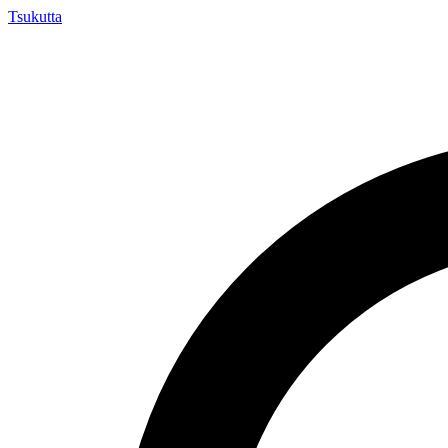
Tsuku
tta