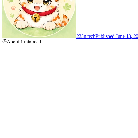
223n.tech
Published June 13, 2
About 1 min read