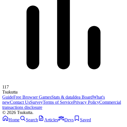
117
Tsuku
tta
Guide
Free Browser Games
Stats & data
Idea Board
What's
new
Contact Us
Survey
Terms of Service
Privacy Policy
Commercial
transactions disclosure
© 2026 Tsukutta.
Home
Search
Articles
Devs
Saved