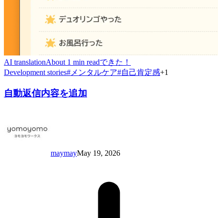
AI translation
About 1 min read
できた！
Development stories
#
メンタルケア
#
自己肯定感
+
1
自動返信内容を追加
maymay
May 19, 2026