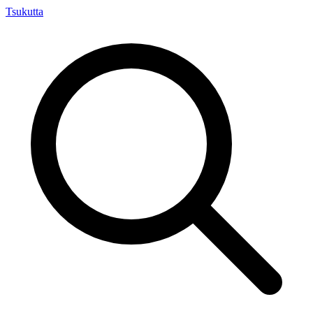
Tsuku
tta