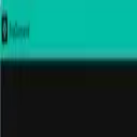
Tsuku
tta