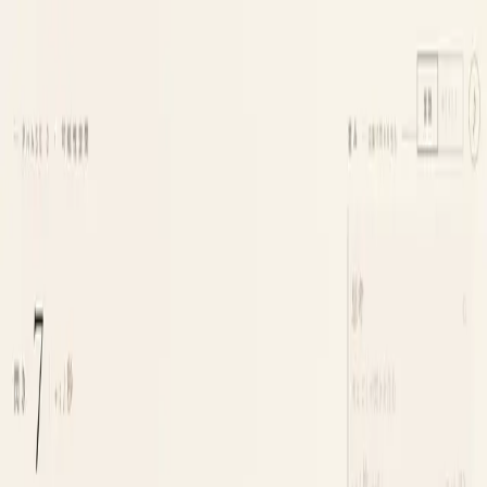
Tsuku
tta