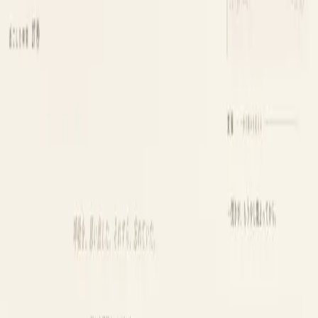
AI
/
Search with AI
AI
/
Guide
日本語
Log in
Share
Find apps
/
1,000+ downloads
Popular apps with 1,000+
downloads
Proven indie apps that have surpassed 1,000 downloads
100
DL+
300
DL+
500
DL+
1,000
DL+
Trending this week