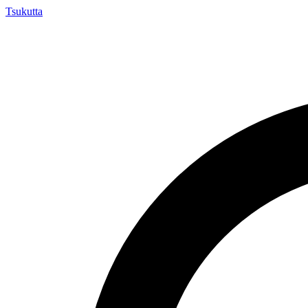
Tsuku
tta