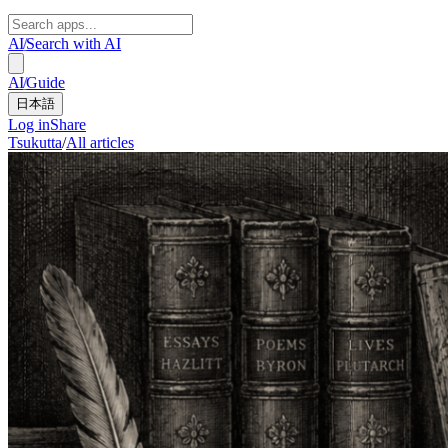
AI
/
Search with AI
AI
/
Guide
日本語
Log in
Share
Tsukutta
/
All articles