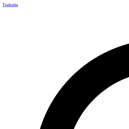
Tsuku
tta