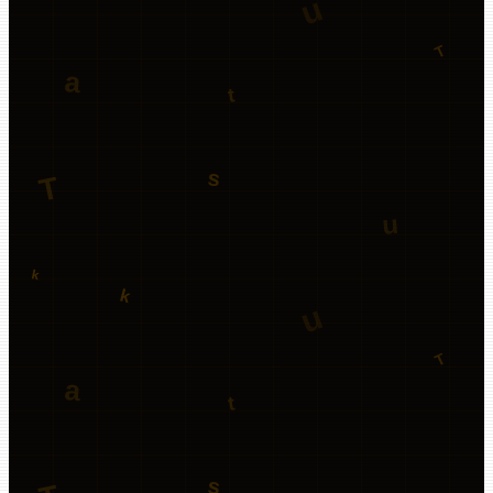
223n.tech
Member since
Jun 2026
0
followers
Follow user
View timeline →
1
APPS
64
VIEWS
17
DOWNLOADS
1
REACTIONS