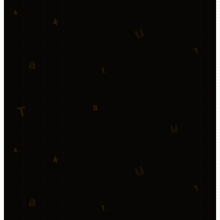
睡眠日誌を更新しました
ver.0.29.1に更新しました。
>
./
/
·
1
min
·
75
views
睡眠日誌を紹介いただきました
NPO法人日本過眠症患者協会さん
>
./
/
·
1
min
·
91
views
睡眠日誌を更新しました
Ver.0.25 .0
>
./
/
·
1
min
·
67
views