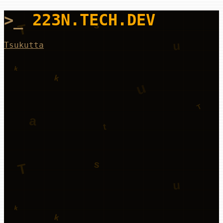
>_
223N.TECH
.DEV
Tsukutta
cat profile.txt
[GitHub]
[Web]