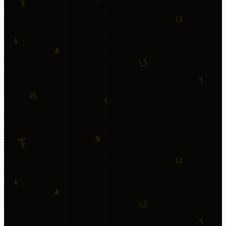
cat featured/
.md
FEATURED
Lifestyle