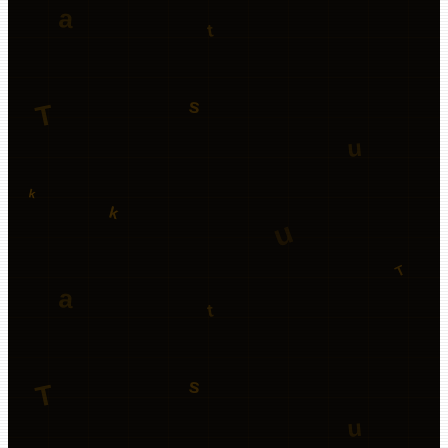
64
Views
17
Downloads
1
Reactions
-->
>
View App
>
./
/
·
8
min
·
64
views
睡眠日誌を公開しました
睡眠日誌アプリ「sleep-diary-php」の紹介
>
./
/
·
3
min
·
79
views