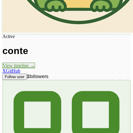
Active
conte
View timeline →
X
GitHub
1
followers
Follow user