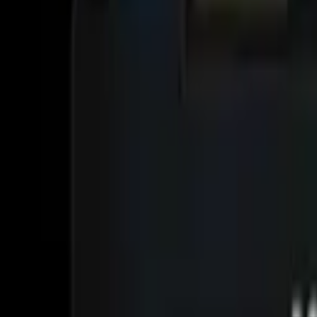
AI
/
Search with AI
AI
/
Guide
日本語
Log in
Share
Top
>
Education
>
VocabNote
VocabNote
自動翻訳機能付きのストレスフリーな単語帳アプリ
Education
Open in App Store