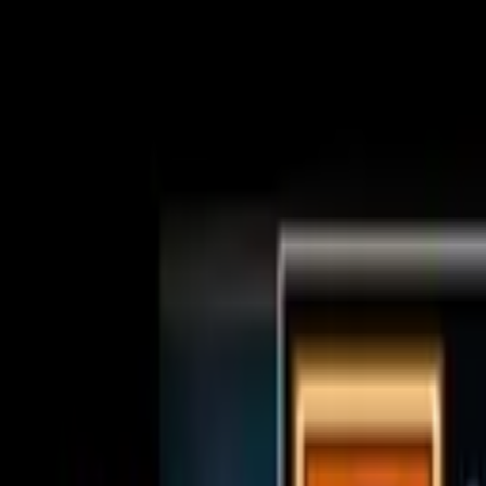
Tsuku
tta