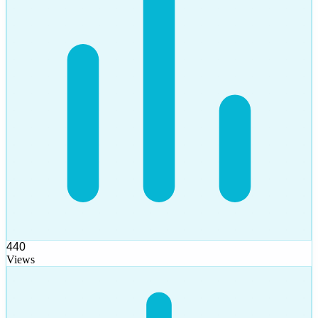
440
Views