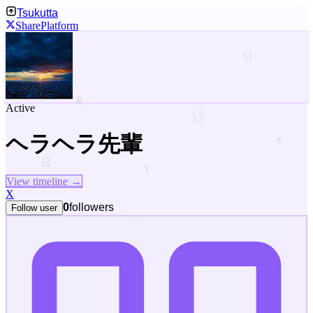
Tsukutta
Share
Platform
Active
ヘラヘラ先輩
View timeline →
X
0
followers
Follow user