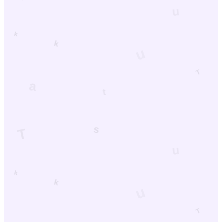
Other
腐女子AI｜AI腐女子と話せるチャット
サービス
腐女子と話せるAIです。
114
Views
42
DL
All Apps (
4
)