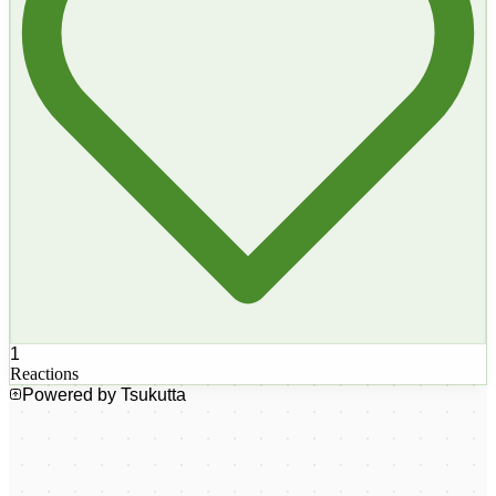
1
Reactions
Powered by Tsukutta