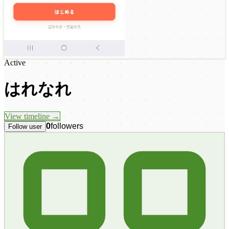
Active
はれなれ
View timeline →
0
followers
Follow user