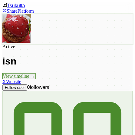
Tsukutta
Share
Platform
Active
isn
View timeline →
X
Website
0
followers
Follow user