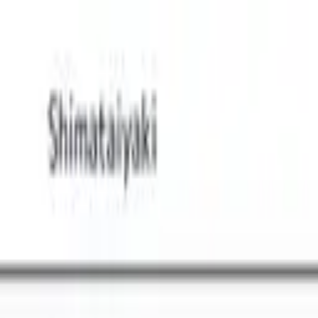
Tsuku
tta