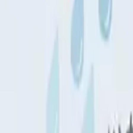
190
♥
3