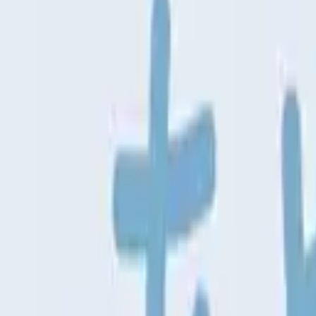
AI
/
Search with AI
AI
/
Guide
日本語
Log in
Share
Top
>
Other
>
SHAREDFRAME
SHAREDFRAME
見知らぬ誰かと画像を交換できるツールです。
Other
2 people used this week
Open in browser