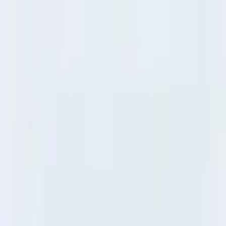
Tsuku
tta