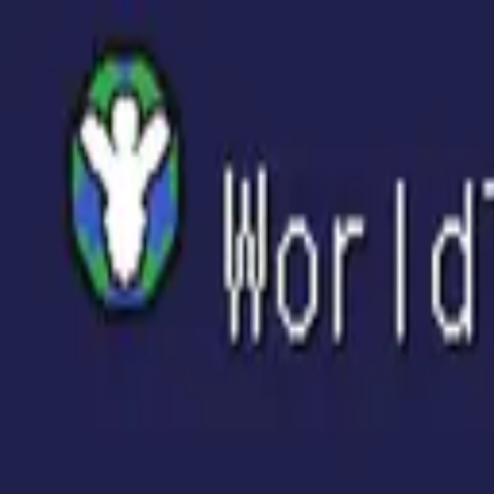
Tsuku
tta