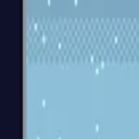
267
♥
3