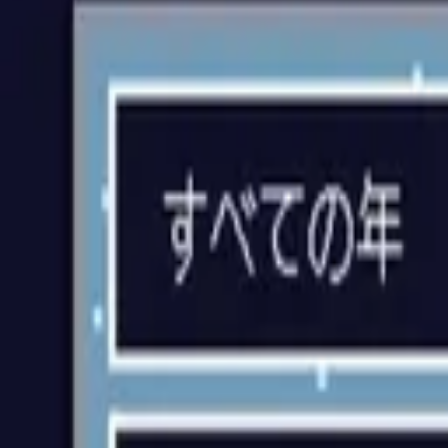
AI
/
Search with AI
AI
/
Guide
日本語
Log in
Share
Top
>
Lifestyle Utilities
>
残り日 – 人生カウントダウン
残り日 – 人生カウントダウン
残りの日々を大切に過ごしましょう。
Lifestyle Utilities
8 people used this week
Open in browser