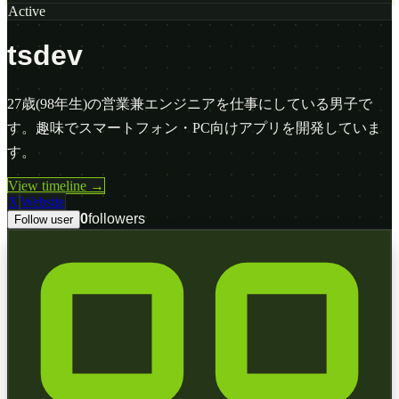
Active
tsdev
27歳(98年生)の営業兼エンジニアを仕事にしている男子で
す。趣味でスマートフォン・PC向けアプリを開発していま
す。
View timeline →
X
Website
0
followers
Follow user