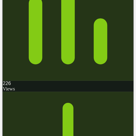
226
Views