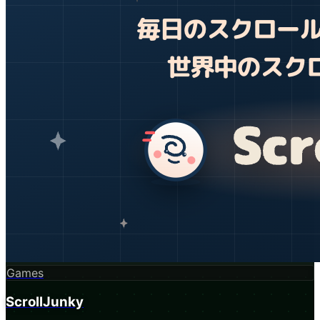
Games
ScrollJunky