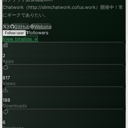
Chatwork（http://slimchatwork.cofus.work）開発中！常
にギークでありたい。
X
GitHub
Website
1
followers
Follow user
View timeline →
2
Apps
817
Views
188
Downloads
6
Reactions