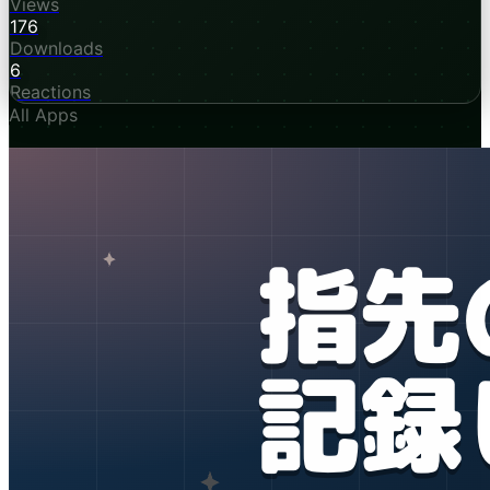
Views
176
Downloads
6
Reactions
All Apps