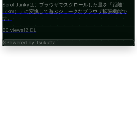
ScrollJunkyは、ブラウザでスクロールした量を「距離
（km）」に変換して遊ぶジョークなブラウザ拡張機能で
す。
60
views
12
DL
Powered by Tsukutta