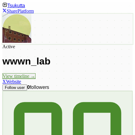
Tsukutta
Share
Platform
Active
wwwn_lab
View timeline →
X
Website
0
followers
Follow user