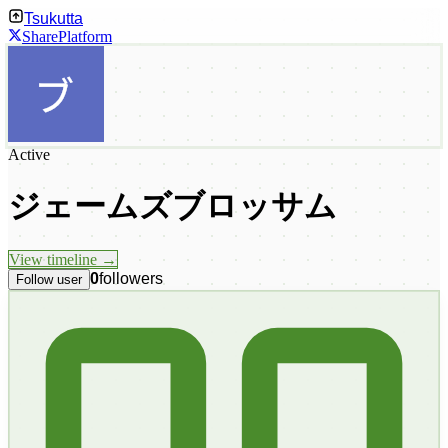
Tsukutta
Share
Platform
Active
ジェームズブロッサム
View timeline →
0
followers
Follow user