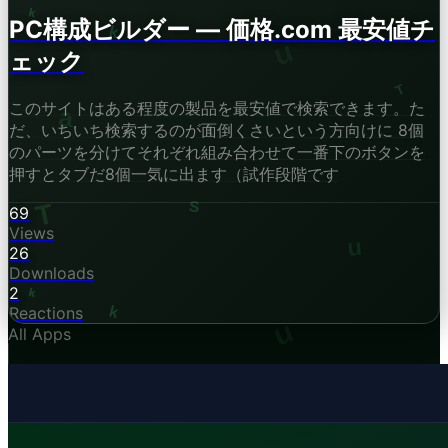
PC構成ビルダー — 価格.com 最安値チ
ェック
このサイトはある程度の製品を最安値で検索できます。た
だ、いちいち検索するのが面倒くさいという方向けに 8個
のパーツを分けてそれぞれ組み合わせて一番下のボタンを
押すとタブだ8個一気に出ます（試作段階です
69
Views
26
Downloads
2
Reactions
All Apps