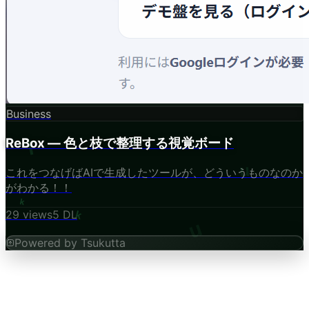
Business
ReBox — 色と枝で整理する視覚ボード
これをつなげばAIで生成したツールが、どういうものなのか
がわかる！！
29
views
5
DL
Powered by Tsukutta