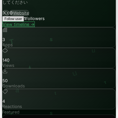
してください
X
Website
1
followers
Follow user
View timeline →
3
Apps
140
Views
50
Downloads
4
Reactions
Featured