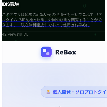
IBIS競馬
このアプリは競馬の計算やその他情報を一括で見れて リア
ルタイムでJRA,地方競馬、外国の競馬を閲覧することがで
きます。 現在無料開放中ですので使用はお早めに
42
views
19
DL