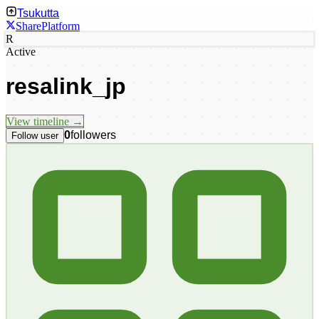
Tsukutta
Share
Platform
R
Active
resalink_jp
View timeline →
0
followers
Follow user