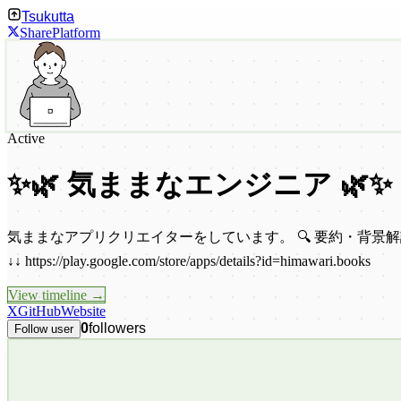
Tsukutta
Share
Platform
Active
✨🌿 気ままなエンジニア 🌿✨
気ままなアプリクリエイターをしています。 🔍 要約・背景解
↓↓ https://play.google.com/store/apps/details?id=himawari.books
View timeline →
X
GitHub
Website
0
followers
Follow user