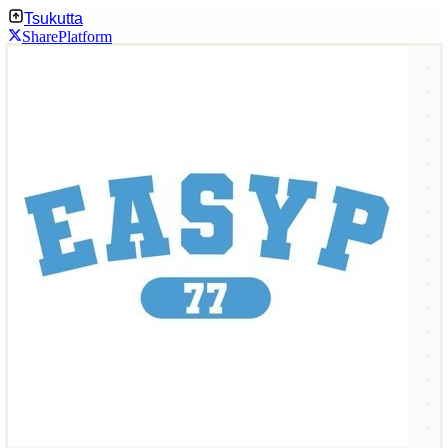
Tsukutta
Share
Platform