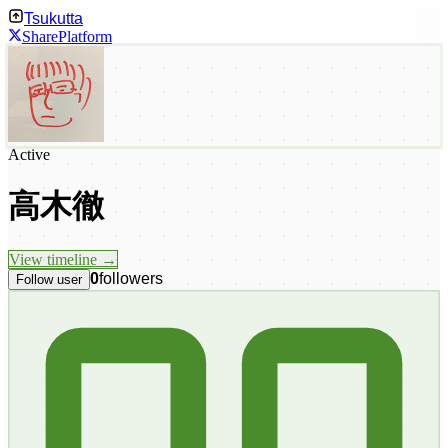
Tsukutta
Share
Platform
Active
高木徹
View timeline →
0
followers
Follow user