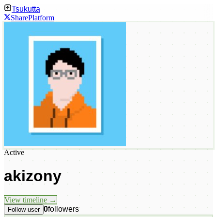
Tsukutta
Share
Platform
Active
akizony
View timeline →
0
followers
Follow user