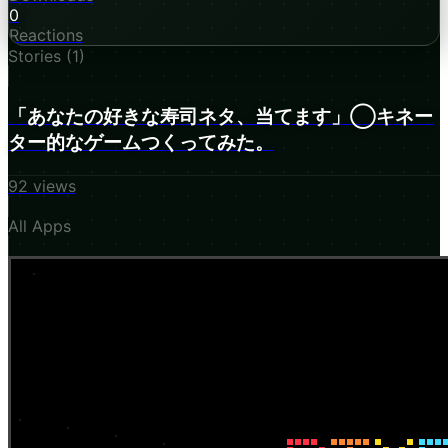
0
Reactions
Stories (
1
)
「あなたの好きな寿司ネタ、当てます」◯キネー
ター的なゲームつくってみた。
92
views
All Apps