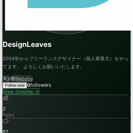
DesignLeaves
2004年からフリーランスデザイナー（個人事業主）をやっ
てます。 よろしくお願いいたします。
X
Website
0
followers
Follow user
View timeline →
2
Apps
87