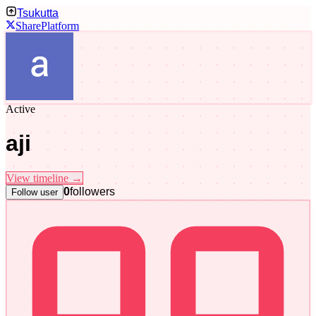
Tsukutta
Share
Platform
Active
aji
View timeline →
0
followers
Follow user